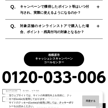
（下記参照）
Q.
キャンペーンで獲得したポイント等はいつ付
A.
なお、キャンペーン開始後には本サイトにも対象店舗の
与され、実際に使えるようになるのか？
一覧を掲載しますので、ご参照ください。
各キャッシュレス決済のアプリから確認ができます。
（下記参照）
au PAY
Q.
対象店舗のオンラインストアで購入した場
A.
au PAY アプリ➡使えるお店➡地図から探す 「自治体還
au PAY
合、ポイント・残高付与の対象となるか？
元」のマークがついているお店が対象店舗です。
au PAY アプリ中部の「キャンペーン一覧」の確認したい
au PAY
左下の「おトク」をタップし、「神奈川県相模原市」を
キャンペーンから、獲得予定の残高を確認できます。
2026年7月末頃までに順次「au PAY 残高」へ一括付与い
タップすると対象店舗だけ表示することができます。
A.
たします。
ｄ払い
※キャンペーンで付与されるau PAY（コード支払い）の
ｄ払い
d払いアプリ内「利用履歴」➡「dポイント」から獲得し
対象にはなりません。
相模原市
ｄ払いアプリ➡使えるお店➡「地図で探す」をタップ
一括付与はポイントではございません。
キャッシュレスキャンペーン
たポイント数が確認できます。
コールセンター
➡「お店を応援キャンペーン」をタップ
※au PAY プリペイドカード、au PAY カードでのお支払
PayPay
※対象店舗には「相模原市応援」または「街のお店応
いは対象外です。
PayPayアプリ上部の「ポイント」から、獲得したポイン
援」アイコンが表示されます。
ｄ払い
トや付与予定日が確認できます。
※一部対象店舗が表示されない場合がございます。d払い
ご利用決済月の翌月末以降順次「ｄポイント（通常ポイ
楽天ペイ
アプリ上の対象店舗の反映にはお時間を頂いておりま
ント）」を進呈します。
9:30～17:30
対応時間
決済時には通常の獲得ポイントのみ表示され、キャンペ
す。
※「ｄポイント（通常ポイント）」の有効期限は最後に
当ウェブサイトでは、サイトの利便性向上を目的に、クッ
ーン獲得ポイントは表示されません。獲得ポイントは、
4/20(月)～5/19(火) 平日のみ
対応期間
キー(Cookie)を使用しております。
同意する
ｄポイント（ためる・つかう）した日から12か月後まで
PayPay
サイトのクッキー(Cookie)の使用に関しては、
クッキーポリ
5/20(水)～6/19(金) 土日祝日含む
ポイント付与日以降「楽天Point Club」アプリにてご確
シー
をお読みください。
PayPayアプリ➡近くのオトク➡キャンペーン➡相模原市
となります。